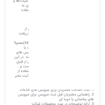
تعاملات مشتریان خود استفاده می‌کنند. بیشتر شرکت‌ها و
سازمانهای بزرگ از مرکز ارتباط به عنوان وسیله‌ای به
منظورمدیریت کردن تعاملات مشتریان خود استفاده
می‌کنند.
خدمات مرکز تماس:
•
مرکز تماس ورودی
در این نوع از خدمات، مراکز تماس حجم زیادی از
درخواست‌ها را توسط مشتریان از طریق تلفن دریافت
می‌کنند.
مراکز تماس ورودی (Inbound Contact Centers)معمولاً
به درخواست‌های تلفنی برای خدمات محصولات یا
پشتیبانی فنی، فروش و سوالات مربوط به سرویس های
خدمات ، شکایات یا دیگر سوالات جواب می‌دهند. در این
سیستم اطلاعات کامل مشتری حقیقی یا حقوقی از قبیل
تلفن ، آدرس ، نام و نام خانوادگی ، نوع درخواست و...
ثبت می شود. در برخی موارد می توان برای استفاده از
سیستم های بازاریابی و اطلاعات فروشندگان و ثبت سایر
اطلاعات در این فرم ها استفاده نمود.
بیشترین استفاده از مراکز تماس ورودی
1.
ثبت اطلاعات مشتریان برای سرویس های خدمات
2.
راهنمایی مشتریان قبل ثبت سرویس برای سرویس
های پشتیانی یا دوره ای
3.
ارائه توضیحات در مورد محصولات شرکت