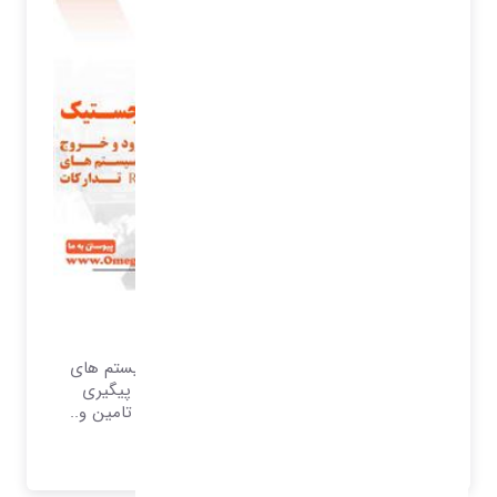
مدیریت انبار و لجستیک
انبارداری و ورود و خروج کالا پشتیبانی از سیستم های
بارکد و RFID تدارکات مدیریت سفارشات و پیگیری
سفارشات مدیریت داغی محصولات مدیریت تامین و..
بیشتر بدانید..