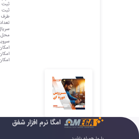
ثبت ق
ثبت ز
طرف ح
تعداد
سریال
محل ق
سرویس
امکان
امکان
امکان
امگا نرم افزار شفق
با ما همراه باشید