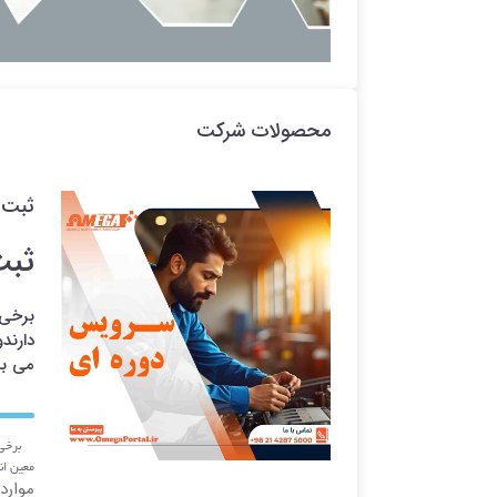
محصولات شرکت
ثبت 
ثبت
برخی 
دارند
می با
برخی
معین ان
موارد