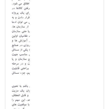
در محوطه انبارها و راهرو ها و محوطه های رو بازسازمان اطلاق می شود.
اصطلاحان چیدمان در انبارها را می توان موقعیت قرارگرفتن کالاها در
انبار نامید. بدیهی است که منظور از پیشنهاد چیدمان برای یک پروژه
خاص انتخاب مناسب ترین راه و ارائه آن برای کنار هم قرار دادن و به
اصطلاح چینش مناسب اقلام در کنار هم می باشد. براحتی می توان ادعا
کرد که از مفهوم چیدمان بغیر از مقوله انبار در بسیاری از سازمان ها،
ادارات، فروشگاه ها، پارکینگ ها و مکان های عمومی، یا حتی سازمان
های نظامی و ارتش ها استفاده می شود. شاید بتوان گفت نظامیان اولین
نفراتی بودند که از مفهوم چیدمان و یا همان آرایش در آموزش ها و
جنگها بهره جستند. لیکن از زمانی که انبارها به مفهوم امروزی در صنابع
مختلف شکل گرفتند همواره چیدمان (layout – location) یکی از مسائل
مهم در انبارها بوده است در وحله اول پیدا کردن جای مناسب جهت
ایجاد فضاهای انبار و یا به اصطلاح چینش انبار در سطح سازمان و یا
جایگذاری انبار در سایت مد نظر مدیران انبار بوده است و در مرحله
بعدی موقعیت قرار گرفتن هر کالا در انبار به نحوی که براحتی قابلیت
ردیابی داشته باشد و دسترسی آسانی را به آن داشته باشیم، جزء مسائل
مهم انبارها بوده است.
مهارت انتخاب چیدمان بخش مهمی از استراتژی انبار می باشد به نحوی
که یک چیدمان خوب و موثر در انبار می تواند به عنوان یک مزیت
رقابتی برای سازمان دیده شود. همچنین یک چیدمان مفید و قابل انعطاف
می تواند سازمان را برای رسیدن به اهداف خود سوق دهد. این مهم را
می توان در شرکت های پخش که دارای انبارهای بسیار با موقعیت های