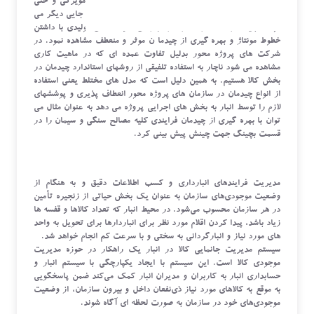
جغرافیایی متفاوت داخلی و خارجی و شبکه های پخش مویرگی و حتی
بازارهای خاص خرده فروشی هستند براحتی حس کرد. در جایی دیگر می
توان قابلیت ارتقاء سازمان را در انبارهای شرکت های تولیدی با داشتن
خطوط مونتاژ و بهره گیری از چیدما ن موثر و منعطف مشاهده نمود. در
شرکت های پروژه محور بدلیل تفاوت عمده ای که در ماهیت کاری
مشاهده می شود ناچار به استفاده تلفیقی از روشهای استاندارد چیدمان در
بخش کالا هستیم. به همین دلیل است که مدل های مختلط یعنی استفاده
از انواع چیدمان در سازمان های پروژه محور انعطاف پذیری و پوششهای
لازم را توسط انبار به بخش های اجرایی پروژه می دهد به عنوان مثال می
توان با بهره گیری از چیدمان فرایندی کلیه مصالح سنگی و سیمان را در
قسمت بچینگ جهت چینش پیش بینی کرد.
مدیریت فرایندهای انبارداری و کسب اطلاعات دقیق و به هنگام از
وضعیت موجودی‌های سازمان به عنوان یک بخش حیاتی از زنجیره تأمین
در هر سازمان محسوب می‌شود. در محیط انبار که تعداد کالاها و قفسه ها
زیاد باشد، پیدا کردن اقلام مورد نظر برای انباردارها برای تحویل به واحد
های مورد نیاز و انبارگردانی به سختی و با سرعت کم انجام خواهد شد.
سیستم مدیریت جانمایی کالا در انبار یک راهکار در حوزه مدیریت
موجودی کالا است. این سیستم با ایجاد یکپارچگی با سیستم انبار و
حسابداری انبار به کاربران و مدیران انبار کمک می‌کند ضمن پاسخگویی
به موقع به کالاهای مورد نیاز ذی‌نفعان داخل و بیرون سازمان، از وضعیت
موجودی‌های خود در سازمان به صورت لحظه ای آگاه شوند.