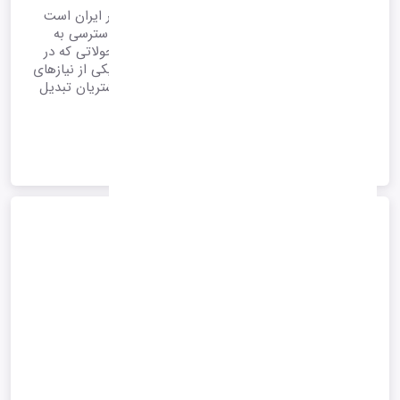
کارت آنلاین هوشمند یکی از مستندات اساسی در ایران است
که به منظور شناسایی هویت افراد و تسهیل در دسترسی به
خدمات مختلف طراحی شده است. با توجه به تحولاتی که در
نظام شناسایی وجود دارد، دریافت این کارت به یکی از نیازهای
ضروری شرکت ها برای معرفی کاربران خود به مشتریان تبدیل
شده است.
1405/04/30 12:22
*آرشیو*
ادامه متن