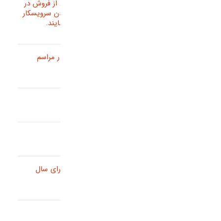
شرکت هایی که دارای سرویس های خدمات پس از فروش در
محل مشتری می باشند، می بایست قبل از رسیدن سرویسکار
آن اطلاعات آن سرویسکار را به مشتریان اعلام نمایند.
پشتیبانی آنلاین در زمان تعطیلی اعلامی دولت در مراسم
عزاداری تیرماه
مدیریت شکایت مشتری، اصول و مزایای آن
10 استراتژی برای جذب مشتریان
شورای مرکزی نرخ افزایش خدمات حوزه فاوا را برای سال
1405 به میزان 79% تصویب کرد
پشتیبانی آنلاین در شرایط امنیتی کشور