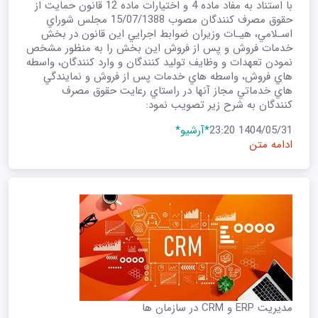
با استناد به مفاد ماده 4 و اختيارات ماده 12 قانون حمايت از
حقوق مصرف کنندگان مصوب 15/07/1388 مجلس شوراي
اسـلامي، هيـات وزيران ضوابط اجرايي اين قانون در بخش
خدمات فروش و پس از فروش اين بخش را به منظور مشخص
نمودن تعهدات و وظايف توليد کنندگان و وارد کنندگان، واسطه
هاي فروش، واسطه هاي خدمات پس از فروش و نمايندگي
هاي خدماتي مجاز آنها در راستاي رعايت حقوق مصرف
کنندگان به شرح زير تصويب نمود:
1404/05/31 23:20
*آرشیو*
ادامه متن
مدیریت ERP و CRM در سازمان ها