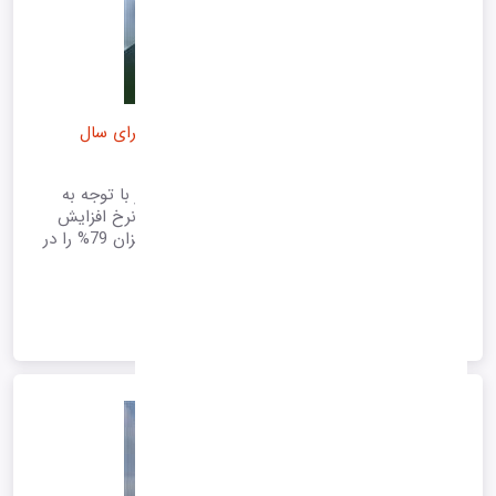
شورای مرکزی نرخ افزایش خدمات حوزه فاوا را برای سال
1405 به میزان 79% تصویب کرد
شورای مرکزی سازمان نظام صنفی رایانه‌ای کشور با توجه به
شرایط حادث شده در کشور و بررسی‏های میدانی، نرخ افزایش
هزینه خدمات حوزه فاوا را برای سال 1405 به میزان 79% را در
جلسه 27 اسفند تصویب کرد
1405/01/04 11:45
*آرشیو*
ادامه متن