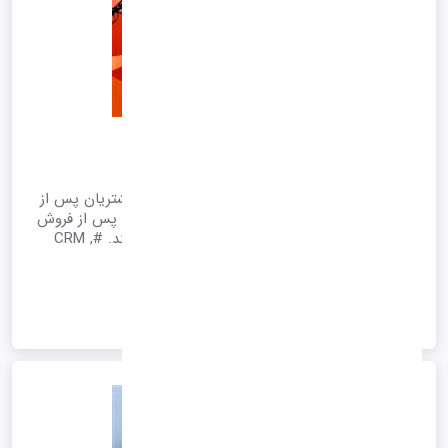
مدیریت خدمات پس از فروش و امور مشتریان
10 استراتژی برای جذب مشتریان
خدمات پس از فروش پشتیبانی ارائه شده, به مشتریان پس از
خرید است. بیاموزید که چگونه این فعالیت های پس از فروش
می توانند ارزش طول عمر مشتری را افزایش دهند. #CRM ,
#aftersales
1405/01/29 15:18
*آرشیو*
ادامه متن