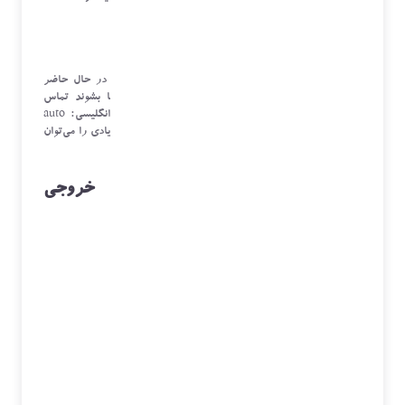
ثبت فروش و سفارش گذاری برای انبار
ثبت اطلاعات ثبتی مالی مشتریان و...
مرکز تماس خروجی
در این حالت، کارشناسان مرکز تماس با مشتریانی که در حال حاضر
دارید یا افرادی که در آینده ممکن است مشتری شما بشوند تماس
می‌گیرند. این کار معمولاً توسط تماس گیر خودکار(به انگلیسی:
auto
dialer
) صورت می‌گیرد و به همین دلیل تعداد تماسهای زیادی را می‌توان
در طی یک ساعت گرفت.
بیشترین استفاده از مراکز تماس خروجی
):
Outbound Contact Center
(
فروش به مشتریان جدید
فروش به مشتریان در حال حاضر
بیش فروشی به مشتریان
دریافت نظرات و نظر سنجی
تحقیقات بازار
هماهنگی برای ارائه سرویس یا خدمات
نظرسنجی مشتریان