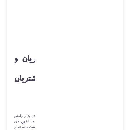
سیستم مدیریت امورمشتریان و
خدمات تعمیرگاهی به مشتریان
تلفن همراه
در هرسازمان مهم ترین رکن مشتری است، حفظ مشتری در بازار رقابتی
امروز در امر تبلیغات پر زرق و برق تابلو ها و تراکت ها ،آگهی های
تلویزیونی دوره حاکمیت خود را به عنوان قدرت برتر از دست داده اند و