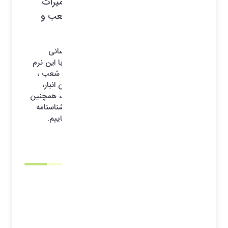
موبایل (تلفن همراه) برای تعمیرگاه و تعمیرات
موبایل و مدیریت تعمیرگاه , نماینده و شعب و
دفتر مرکزی
با استفاده از نرم افزار امگا شما می توانید به آسانی
خدمات پس از فروش خود را مدیریت نمایید، با این نرم
افزار می توایند تعمیرگاه مرکزی ، تعمیرگاه های شعب ،
تعمیرگاه های نمایندگان و پیمانکاران و همچنین انبار،
سفارشات ، فروش قطعه و .. را مدیریت نمایید، همچنین
می توانید استعلام وضعیت های گارانتی را با شناسنامه
محصول و همچنین از سامانه همتا استعلام نماییم.
1404/06/01 00:08
*آرشیو*