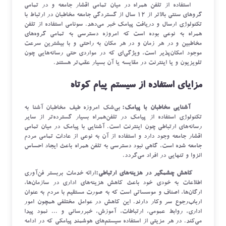
استفاده از تلفن همراه در میان تمامی اقشار جامعه و در تمامی
گرو‌های سنتی بالاتر از 12 سال از گستردگی جامعه مخاطبان در ارتباط با
تکنولوژی ارسال و دریافت پیامک خبر می‌دهد. سونامی استفاده از تلفن
همراه به نوعی بوده است که امروزه دسترسی به تمامی گرو‌ه‌های
مخاطبین و در هر زمان و در هر مکان به راحتی و با بیشترین سرعت
موجود امکان‌پذیر است، ویژگی‌ای که در مواردی حتی رسانه‌هایی چون
تلویزیون و یا اینترنت در مقایسه یا آن بسیار عقب‌تر هستند.
مزایای استفاده از سیستم پیام کوتاه
آشنایی مخاطبان با پیامک:
بی‌شک امروزه طیف مخاطبان آشنا به
تکنولوژی استفاده از پیامک در تلفن‌همراه بسیار گسترده‌تر از سایر
رسانه‌های ارتباطی چون اینترنت است. آشنایی با پیامک در میان تمامی
اقشار جامعه وجود دارد و استفاده از آن به نوعی از عادات تمامی مردم
جامعه شده است، گاهی نبود دسترسی به تلفن همراه باعث ایجاد احساس
انزوا و تنهایی در افراد می‌گردد.
کاهش چشمگیر در هزینه‌های ارتباطی:
ارائه خدمات بربستر فن‌آوری
اطلاعات به خودی خود باعث کاهش هزینه‌های اداری در سازمان‌ها،
ارگان‌ها، اصناف و موسساتی است که به صورت مستقیم با مردم به عنوان
ارباب‌رجوع سر وکار دارند. این کاهش در عوامل مختلفی همچون امور
اداری، روابط عمومی، ارتباطات، آموزش، خبررسانی و ... نمود پیدا
می‌کند. در هر مزیتی از استفاده سیستم‌های هوشمند پیامکی که در ادامه