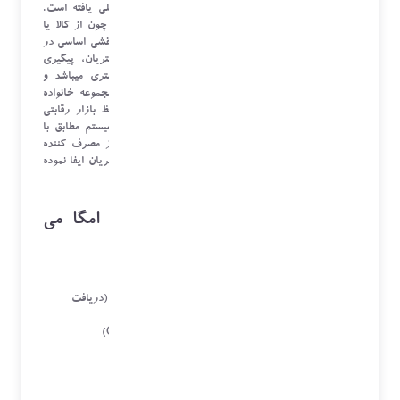
امروزه قدرت برتر در حفظ ارتباط موثر با مشتری تجلی یافته است.
هرگز فراموش نشود که مشتری شما بسیار محترم است چون از کالا یا
خدمات شما استفاده می کند. خدمات پس از فروش نیز نقشی اساسی در
حفظ مشتری ایفا می کند. ثبت اطلاعات به موقع مشتریان، پیگیری
درخواست های مشتریان و ایجاد ارتباط مستمر با مشتری میباشد و
چنانچه مشتری خودرا یکی از اعضای تیم شما و در مجموعه خانواده
محصول شما ببیند، مهمترین رکن مشتری مداری و حفظ بازار رقابتی
رعایت شده است. امگا نرم افزار شفق به عنوان یک سیستم مطابق با
استاندارد های جهانی و استانداردهای سازمان حمایت از مصرف کننده
ایران نقشی فعال و پر رنگ در سیستم مدیریت امور مشتریان ایفا نموده
است
.
از مزیت های نرم افزاری شرکت امگا می
توان به موارد زیر اشاره نمود:
ارتباط با سامانه جامع گارانتی تلفن همراه همتا (دریافت
زمان گارانتی و شرکت گارانتی کننده)
مرکز تماس مشتریان و ارتباط با مشتریان (
CRM
)
مدیریت خدمات داخلی
مدیریت خدمات پس از فروش در محل مشتری
مدیریت خدمات شعب
مدیریت امورنمایندگان