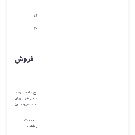
سرویس
ثبت امضاء مشتری با تبلت یا تلفن همراه
استفاده از تلفن همراه یا تبلت به عنوان
بارکد خوان
تکمیل اطلاعات سرویس در فرم
سرویسکاران خارجی
زیر سیستم خدمات پس از فروش
برای مدیریت شعب
سازمان های می توانند تمام مواردی را که بالا توضیح داده شده با
همین ساختار و داده هایی که به صورت مجزا نمایش داده می شود برای
کاربران خود در مناطق شهرها یا استان ها عملیاتی نمایند. از مزیت این
سیستم می توان به موارد زیر اشاره نمود:
ثبت کلیه فرآیندهای داخلی و خارجی مدیریت خدمات
پس از فروش بدون تداخل با دفتر مرکزی و سایر شعب
استفاده از انبار شعب و دسترسی های مختلف