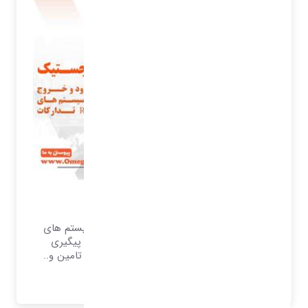
مدیریت انبار و لجستیک
انبارداری و ورود و خروج کالا پشتیبانی از سیستم های
بارکد و RFID تدارکات مدیریت سفارشات و پیگیری
سفارشات مدیریت داغی محصولات مدیریت تامین و..
بیشتر بدانید..