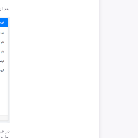
بعد ا
در فر
نمایید