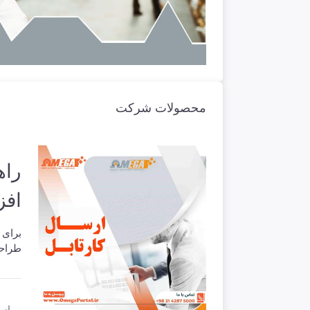
محصولات شرکت
راه
افز
برای 
طراح
بر اس