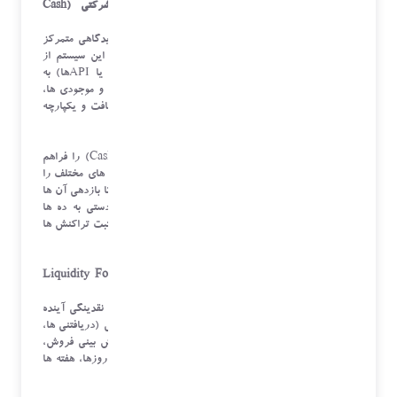
۱. مدیریت یکپارچه موقعیت نقدی و بانکداری شرکتی (Cash
Positioning & Bank Connectivity)
اولین و مهم ترین کارکرد نرم افزار خزانه داری، ارائه دیدگاهی متمرکز
و لحظه ای (Real-time) از وجوه نقدی سازمان است. این سیستم از
طریق اتصالات امن (مانند پروتکل های بانکی استاندارد یا APIها) به
تمامی حساب های بانکی داخلی و خارجی متصل می شود و موجودی ها،
تراکنش ها و وضعیت حواله ها را به صورت خودکار دریافت و یکپارچه
سازی می کند.
نرم افزار سپس قابلیت تجمیع وجوه (Cash Concentration) را فراهم
می کند؛ یعنی به صورت هوشمند وجوه پراکنده در حساب های مختلف را
به حساب های متمرکز (Main Account) منتقل می کند تا بازدهی آن ها
به حداکثر برسد. این مکانیزم، خزانه دار را از ورود دستی به ده ها
پورتال بانکی بی نیاز کرده و ریسک خطای انسانی را در ثبت تراکنش ها
حذف می کند.
۲. پیش بینی نقدینگی و مدل سازی سناریو (Liquidity Forecasting
& Scenario Modeling)
یکی از بزرگترین چالش های مالی، عدم قطعیت در مورد نقدینگی آینده
است. نرم افزار خزانه داری با استفاده از داده های تاریخی (دریافتنی ها،
پرداختنی ها، حقوق و دستمزد) و داده های عملیاتی (پیش بینی فروش،
بودجه بندی)، پیش بینی های دقیقی از موقعیت نقدی در روزها، هفته ها
و ماه های آتی ارائه می دهد.