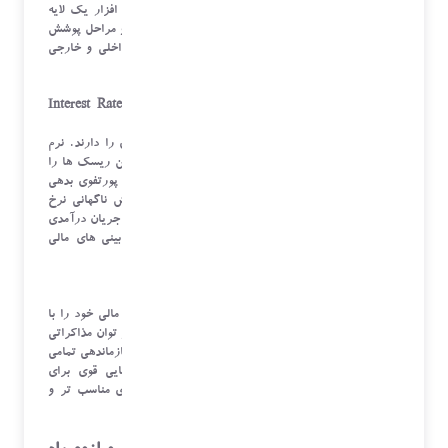
(Sarbanes-Oxley) برای آن ها الزامی است، این نرم افزار یک لایه
امنیتی حیاتی ایجاد می کند. تمام تراکنش ها، تأییدیه ها و مراحل پوشش
ریسک در سیستم ثبت شده و آماده برای ممیزی های داخلی و خارجی
هستند.
۳. کاهش ریسک نرخ ارز و بهره (Interest Rate and FX Risk
Mitigation)
ریسک های نرخ ارز و بهره، پتانسیل تخریب سودآوری را دارند. نرم
افزار خزانه داری با ارائه ابزارهای تحلیلی و مدیریتی، این ریسک ها را
از حالت غیرقابل کنترل خارج می کند. مدیریت هوشمند پورتفوی بدهی
ها، به سازمان اجازه می دهد تا خود را در برابر افزایش ناگهانی نرخ
بهره محافظت کند. همچنین، با کاهش ریسک های ارزی، جریان درآمدی
آتی سازمان تضمین می شود و عدم قطعیت در پیش بینی های مالی
کاهش می یابد.
۴. بهبود روابط بانکی و افزایش توان مذاکره
وقتی یک سازمان بتواند موقعیت نقدی و پیش بینی های مالی خود را با
دقت بالا و به صورت مستند به بانک ها ارائه دهد، اعتبار و توان مذاکراتی
اش به شدت افزایش می یابد. نرم افزار خزانه داری با سازماندهی تمامی
اسناد مالی، تاریخچه معاملات و نیازهای اعتباری، مبنایی قوی برای
مذاکره با بانک ها برای اخذ شرایط بهتر، خطوط اعتباری مناسب تر و
نرخ های بهره رقابتی تر فراهم می کند.