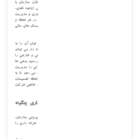
مالی سازمان طراحی شده است. این سیستم، تمام تعاملات سازمان با
منابع مالی خارجی (بانک ها، بازار سرمایه) و منابع داخلی (وجوه نقدی،
حساب های دریافتنی و پرداختنی) را در یک مکان جمع آوری و مدیریت
می کند. هدف اصلی این نرم افزار، تضمین نقدینگی کافی در هر لحظه و
در عین حال بهینه سازی بازده از وجوه مازاد و کاهش ریسک های مالی
است.
اگر بخواهیم نرم افزار خزانه داری را تشریح کنیم، می توان آن را به
"داشبورد خلبانی مالی" تشبیه کرد. در این داشبورد، خزانه دار می تواند
در آن واحد، موقعیت نقدی تمامی حساب های بانکی داخلی و خارجی را
ببیند، پیش بینی های نقدینگی را بررسی کند، وضعیت سررسید بدهی ها
و سرمایه گذاری ها را مشاهده نماید و معاملات ارزی آتی را مدیریت
کند. این دیدگاه کلان و لحظه ای، به مدیران مالی اجازه می دهد تا به
سرعت نسبت به تغییرات بازار واکنش نشان دهند و در لحظه تصمیمات
بهینه اتخاذ کنند، که این امر به نوبه خود، مستقیماً بر سود خالص شرکت
تأثیر می گذارد.
مکانیزم های عملکردی نرم افزار خزانه داری چگونه
ریسک و نقدینگی را مدیریت می کنند؟
نرم افزار خزانه داری با ترکیب داده های مالی درونی و بیرونی سازمان،
ابزارهای تحلیلی قدرتمندی را ارائه می دهد که تصمیمات خزانه داری را
از حدس و گمان به علم تبدیل می کند.