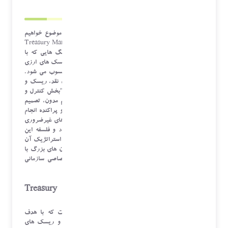
ما در این مقاله به صورت گام به گام به بررسی این موضوع خواهیم
پرداخت که نرم افزار خزانه داری (Treasury Management Software
- TMS) چیست و چرا در سازمان های بزرگ و هلدینگ هایی که با
پیچیدگی های نقدینگی، بدهی ها، سرمایه گذاری ها و ریسک های ارزی
دست و پنجه نرم می کنند، یک ضرورت استراتژیک محسوب می شود.
واحد خزانه داری در یک سازمان، مسئولیت مدیریت پول نقد، ریسک و
تأمین مالی را بر عهده دارد؛ نقشی که می توان آن را به "بخش کنترل و
مدیریت جریان خون مالی" تشبیه کرد. بدون یک سیستم مدون، تصمیم
گیری های خزانه داری اغلب بر اساس داده های قدیمی و پراکنده انجام
می شود که منجر به هدررفت سرمایه، مواجهه با ریسک های غیرضروری
و کاهش بهره وری می شود. ابتدا با زبانی ساده عملکرد و فلسفه این
ابزارها را شرح می دهیم، سپس به تحلیل فنی و مزایای استراتژیک آن
ها می پردازیم و در نهایت نشان می دهیم که چرا سازمان های بزرگ با
عملیات بین المللی پیچیده، باید به سمت نرم افزار اختصاصی سازمانی
حرکت کنند.
نرم افزار خزانه داری (Treasury Management
Software - TMS) چیست؟
نرم افزار خزانه داری پلتفرمی متمرکز و یکپارچه است که با هدف
خودکارسازی، ساده سازی و بهبود مدیریت منابع مالی و ریسک های