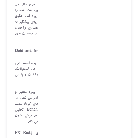
این سیستم ها همچنین قابلیت مدل سازی سناریو را دارند. مدیر مالی می
تواند شبیه سازی کند که "اگر یکی از مشتریان کلیدی پرداخت خود را
سه هفته دیرتر انجام دهد، چه تأثیری بر توانایی ما در پرداخت حقوق
هفته آینده خواهد داشت؟". این مدل سازی امکان برنامه ریزی پیشگیرانه
را فراهم می کند؛ مثلاً خزانه دار می تواند از قبل خط اعتباری را فعال
کرده یا سرمایه گذاری های کوتاه مدت را تعدیل کند تا در موقعیت های
بحرانی دچار کمبود نقدینگی نشود.
۳. مدیریت بدهی ها و سرمایه گذاری ها (Debt and Investment
Management)
خزانه داری تنها مدیریت پول نیست، بلکه مدیریت زمان پول است. نرم
افزار خزانه داری تمام پرتفوی مالی سازمان شامل وام ها، تسهیلات،
اوراق مشارکت، سپرده های بانکی و ابزارهای مالی دیگر را ثبت و پایش
می کند.
سیستم به صورت خودکار سررسید بدهی ها، نرخ های بهره متغیر و
تعهدات قراردادی را ردیابی کرده و هشدارهای لازم را صادر می کند. در
بخش سرمایه گذاری، نرم افزار عملکرد سرمایه گذاری های کوتاه مدت
را بر اساس شاخص های از پیش تعریف شده (Benchmarking) تحلیل
کرده و گزارش می دهد. این نظارت متمرکز، از فراموش شدن
سررسیدها یا فرصت های سرمایه گذاری مجدد جلوگیری می کند.
۴. پوشش ریسک های مالی، به ویژه ریسک ارزی (FX Risk