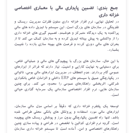
جمع بندی: تضمین پایداری مالی با معماری اختصاصی
خزانه داری
در تحلیل نهایی، نرم افزار خزانه داری ستون فقرات مدیریت ریسک و
نقدینگی در سازمان های بزرگ است. این سیستم با تبدیل داده های مالی
پراکنده به یک دیدگاه متمرکز و هوشمند، تصمیم گیری های خزانه داری
را از واکنشی به پیش بینانه تبدیل کرده و به سازمان کمک می کند تا از
بحران های مالی دوری کرده و فرصت های بهینه سازی بازده را غنیمت
بشمارد.
با این حال، سازمان های بزرگ با پیچیدگی های مالی و عملیاتی خاص،
برای دستیابی به نهایت کارایی و امنیت، نیاز دارند که فراتر از ابزارهای
عمومی گام بردارند. عدم انعطاف در مدیریت ابزارهای مالی بومی، ناتوانی
در یکپارچگی عمیق با سیستم های ERP داخلی و الزامات خاص بانکداری
شرکتی، اثربخشی راهکارهای عمومی را محدود می کند. برای چنین
سازمان هایی، نرم افزار اختصاصی سازمانی یک سرمایه گذاری حیاتی
است.
توسعه یک پلتفرم خزانه داری که دقیقاً بر اساس مدل مالی سازمان،
ابزارهای مالی مورد استفاده و پروتکل های بانکی محلی طراحی شده
باشد، تنها راه تضمین یکپارچگی بدون مرز و پوشش ریسک های پیچیده
است. گروه نرم افزاری کدالین با تخصص در طراحی و پیاده سازی چنین
راهکارهای اختصاصی و امن، آماده است تا سیستم خزانه داری سازمان