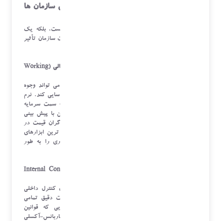
مزایای استراتژیک نرم افزار خزانه داری برای سازمان ها
شامل چه مواردی است؟
پیاده سازی نرم افزار خزانه داری یک تصمیم مالی نیست، بلکه یک
تصمیم مدیریتی است که بر روی پایداری و رشد بلندمدت سازمان تأثیر
می گذارد.
۱. بهینه سازی سرمایه در گردش و کاهش هزینه تأمین مالی (Working
Capital Optimization)
با داشتن دیدگاه لحظه ای و دقیق از نقدینگی، سازمان می تواند وجوه
مازاد را که در حساب های غیربهره ور قرار دارند، شناسایی کند. نرم
افزار کمک می کند تا این وجوه بلااستفاده، به موقع به سمت سرمایه
گذاری های کوتاه مدت و سودآور هدایت شوند. همچنین با پیش بینی
دقیق کسری نقدینگی، سازمان می تواند از تأمین مالی گران قیمت در
لحظات بحرانی دوری کند و با برنامه ریزی، از ارزان ترین ابزارهای
تأمین مالی استفاده نماید. این مدیریت فعال، سودآوری را به طور
مستقیم افزایش می دهد.
۲. افزایش چشمگیر کنترل داخلی و انطباق (Internal Control and
Compliance)
نرم افزارهای خزانه داری به صورت داخلی، تمام اصول کنترل داخلی
مانند تفکیک وظایف (Segregation of Duties) و ثبت دقیق تمامی
فرآیندهای تأیید را اجرا می کنند. در سازمان هایی که قوانین
ضدپولشویی (AML) و مقررات بین المللی مانند ساربانس-آکسلی