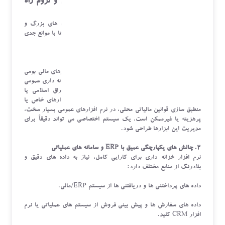
محدودیت های نرم افزار خزانه داری عمومی و لزوم راه
حل اختصاصی چیست؟
با وجود ابزارهای عمومی خزانه داری در بازار، سازمان های بزرگ و
چندملیتی با نیازهای مالی پیچیده، در استفاده از این ابزارها با موانع جدی
روبرو هستند.
۱. ناتوانی در مدیریت ابزارهای مالی خاص و بومی
بسیاری از سازمان های بزرگ در ایران یا منطقه، از ابزارهای مالی بومی
و منحصربه فردی استفاده می کنند که در سیستم های خزانه داری عمومی
(اغلب غربی) تعریف نشده اند (مانند انواع خاص اوراق اسلامی یا
قراردادهای مالی داخلی). توسعه پشتیبانی برای این ابزارهای خاص یا
منطبق سازی قوانین مالیاتی محلی، در نرم افزارهای عمومی بسیار سخت،
پرهزینه یا غیرممکن است. یک سیستم اختصاصی می تواند دقیقاً برای
مدیریت این ابزارها طراحی شود.
۲. چالش های یکپارچگی عمیق با ERP و سامانه های عملیاتی
نرم افزار خزانه داری برای کارایی کامل، نیاز به داده های دقیق و
بلادرنگ از منابع مختلف دارد:
داده های پرداختنی ها و دریافتنی ها از سیستم ERP/مالی.
داده های سفارش ها و پیش بینی فروش از سیستم های عملیاتی یا نرم
افزار CRM کلید.