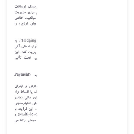
Hedging)
سازمان هایی که عملیات بین المللی دارند، در معرض ریسک نوسانات
نرخ ارز قرار دارند. نرم افزار خزانه داری ابزارهای لازم برای مدیریت
ریسک های ارزی را فراهم می کند. سیستم می تواند موقعیت خالص
ارزی سازمان (تفاوت بین دارایی های ارزی و بدهی های ارزی) را
محاسبه کند.
سپس، از طریق ماژول های مشتقه و پوشش ریسک (Hedging)، به
خزانه دار کمک می کند تا ابزارهای مالی مناسب (مانند قراردادهای آتی
یا سلف) را برای تثبیت نرخ های ارزی آینده انتخاب و مدیریت کند. این
مکانیزم تضمین می کند که سودآوری پروژه های آتی، تحت تأثیر
نوسانات غیرقابل کنترل بازار ارز قرار نگیرد.
۵. مدیریت پرداخت ها و فرآیند تسویه حساب (Payment
Management and Settlement)
نرم افزار خزانه داری به عنوان هاب مرکزی برای پردازش و اجرای
پرداخت های کلان (مانند پرداخت به تأمین کنندگان بزرگ یا اقساط وام
ها) عمل می کند. سیستم، پرداخت ها را از سیستم های مالی (مانند
ERP) دریافت کرده، آن ها را بر اساس سیاست های داخلی اعتبارسنجی
کرده و سپس برای اجرای امن به بانک ها ارسال می کند. این فرآیند با
استفاده از تأییدیه های چندمرحله ای (Multi-level Authorization) و
رمزنگاری داده ها، امنیت پرداخت ها را به بالاترین سطح ممکن ارتقا می
دهد و احتمال تقلب های مالی را کاهش می دهد.