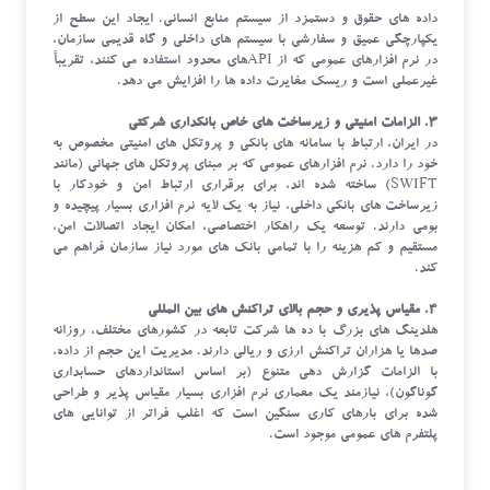
داده های حقوق و دستمزد از سیستم منابع انسانی. ایجاد این سطح از
یکپارچگی عمیق و سفارشی با سیستم های داخلی و گاه قدیمی سازمان،
در نرم افزارهای عمومی که از APIهای محدود استفاده می کنند، تقریباً
غیرعملی است و ریسک مغایرت داده ها را افزایش می دهد.
۳. الزامات امنیتی و زیرساخت های خاص بانکداری شرکتی
در ایران، ارتباط با سامانه های بانکی و پروتکل های امنیتی مخصوص به
خود را دارد. نرم افزارهای عمومی که بر مبنای پروتکل های جهانی (مانند
SWIFT) ساخته شده اند، برای برقراری ارتباط امن و خودکار با
زیرساخت های بانکی داخلی، نیاز به یک لایه نرم افزاری بسیار پیچیده و
بومی دارند. توسعه یک راهکار اختصاصی، امکان ایجاد اتصالات امن،
مستقیم و کم هزینه را با تمامی بانک های مورد نیاز سازمان فراهم می
کند.
۴. مقیاس پذیری و حجم بالای تراکنش های بین المللی
هلدینگ های بزرگ با ده ها شرکت تابعه در کشورهای مختلف، روزانه
صدها یا هزاران تراکنش ارزی و ریالی دارند. مدیریت این حجم از داده،
با الزامات گزارش دهی متنوع (بر اساس استانداردهای حسابداری
گوناگون)، نیازمند یک معماری نرم افزاری بسیار مقیاس پذیر و طراحی
شده برای بارهای کاری سنگین است که اغلب فراتر از توانایی های
پلتفرم های عمومی موجود است.